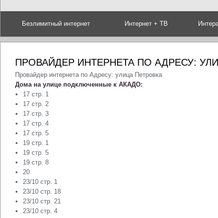
Безлимитный интернет
Интернет + ТВ
Интер
ПРОВАЙДЕР ИНТЕРНЕТА ПО АДРЕСУ: УЛ
Провайдер интернета по Адресу: улица Петровка
Дома на улице подключенные к АКАДО:
17 стр. 1
17 стр. 2
17 стр. 3
17 стр. 4
17 стр. 5
19 стр. 1
19 стр. 5
19 стр. 8
20
23/10 стр. 1
23/10 стр. 18
23/10 стр. 21
23/10 стр. 4