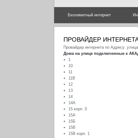
Безлимитный интернет
Ин
ПРОВАЙДЕР ИНТЕРНЕТА
Провайдер интернета по Адресу: улиц
Дома на улице подключенные к АКА
1
10
11
11В
12
13
14
14А
15 корп. 0
15А
15Б
15В
15В корп. 1