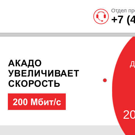
Отдел пр
+7 (
Д
20