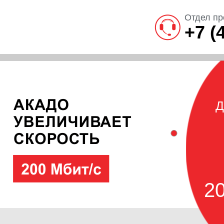
Отдел пр
+7 (
Д
20