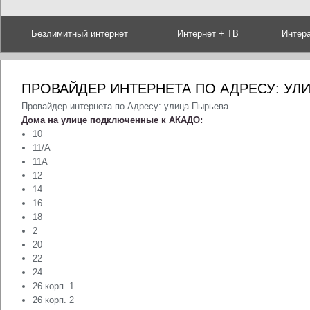
Безлимитный интернет
Интернет + ТВ
Интер
ПРОВАЙДЕР ИНТЕРНЕТА ПО АДРЕСУ: УЛ
Провайдер интернета по Адресу: улица Пырьева
Дома на улице подключенные к АКАДО:
10
11/А
11А
12
14
16
18
2
20
22
24
26 корп. 1
26 корп. 2