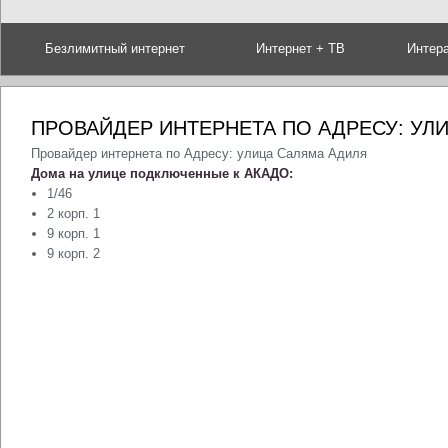
Безлимитный интернет
Интернет + ТВ
Интер
ПРОВАЙДЕР ИНТЕРНЕТА ПО АДРЕСУ: УЛ
Провайдер интернета по Адресу: улица Саляма Адиля
Дома на улице подключенные к АКАДО:
1/46
2 корп. 1
9 корп. 1
9 корп. 2