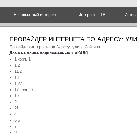
Безлимитный интернет
Интернет + ТВ
Интер
ПРОВАЙДЕР ИНТЕРНЕТА ПО АДРЕСУ: УЛ
Провайдер интернета по Адресу: улица Сайкина
Дома на улице подключенные к АКАДО:
1 корп. 1
1/2
11/2
13
15/7
17 корп. 0
19
2
21
4
6/5
7
9/1