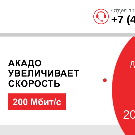
Отдел пр
+7 (
Д
20