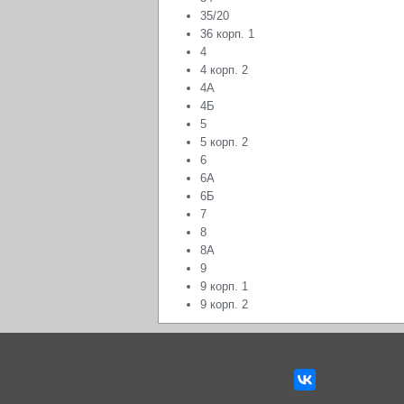
35/20
36 корп. 1
4
4 корп. 2
4А
4Б
5
5 корп. 2
6
6А
6Б
7
8
8А
9
9 корп. 1
9 корп. 2