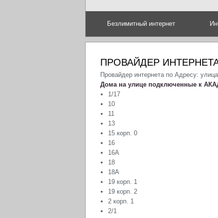
Безлимитный интернет
Ин
ПРОВАЙДЕР ИНТЕРНЕТА
Провайдер интернета по Адресу: улиц
Дома на улице подключенные к АКА
1/17
10
11
13
15 корп. 0
16
16А
18
18А
19 корп. 1
19 корп. 2
2 корп. 1
2/1