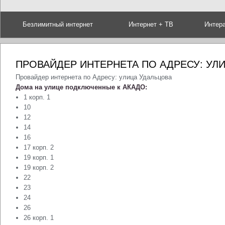
Безлимитный интернет
Интернет + ТВ
Интер
ПРОВАЙДЕР ИНТЕРНЕТА ПО АДРЕСУ: УЛ
Провайдер интернета по Адресу: улица Удальцова
Дома на улице подключенные к АКАДО:
1 корп. 1
10
12
14
16
17 корп. 2
19 корп. 1
19 корп. 2
22
23
24
26
26 корп. 1