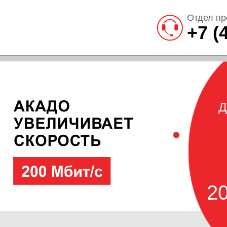
Отдел пр
+7 (
Д
20