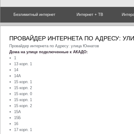
Безлимитный интернет
Интернет + ТВ
Интер
ПРОВАЙДЕР ИНТЕРНЕТА ПО АДРЕСУ: УЛ
Провайдер интернета по Адресу: улица Юннатов
Дома на улице подключенные к АКАДО:
1
13 корп. 1
14
14А
15 корп. 1
15 корп. 2
15 корп. 0
15 корп. 1
15 корп. 2
15А
15Б
16
17 корп. 1