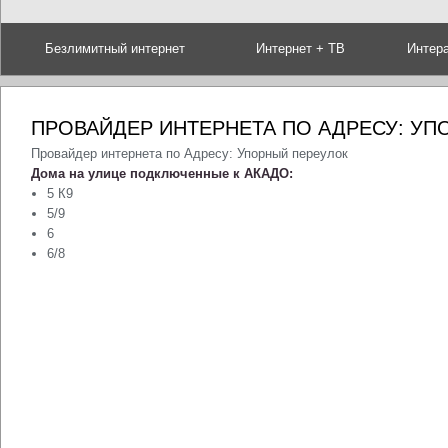
Безлимитный интернет
Интернет + ТВ
Интер
ПРОВАЙДЕР ИНТЕРНЕТА ПО АДРЕСУ: УП
Провайдер интернета по Адресу: Упорный переулок
Дома на улице подключенные к АКАДО:
5 К9
5/9
6
6/8