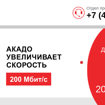
Отдел пр
+7 (
Д
20