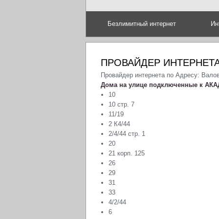
Безлимитный интернет
Ин
ПРОВАЙДЕР ИНТЕРНЕТА
Провайдер интернета по Адресу: Вало
Дома на улице подключенные к АКА
10
10 стр. 7
11/19
2 К4/44
2/4/44 стр. 1
20
21 корп. 125
26
29
31
33
4/2/44
6