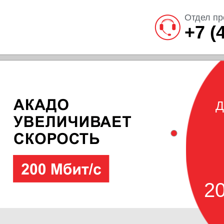
Отдел пр
+7 (
Д
20