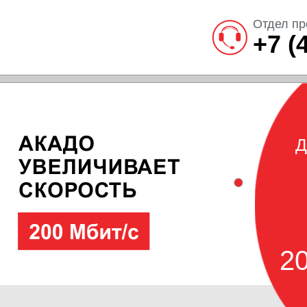
Отдел пр
+7 (
Д
20