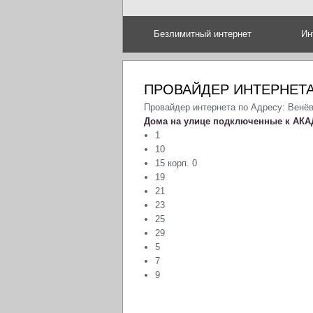
Безлимитный интернет
Ин
ПРОВАЙДЕР ИНТЕРНЕТА
Провайдер интернета по Адресу: Венё
Дома на улице подключенные к АКА
1
10
15 корп. 0
19
21
23
25
29
5
7
9