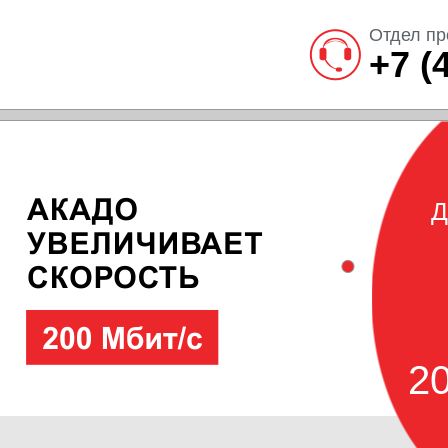
Отдел пр
+7 (
Д
20