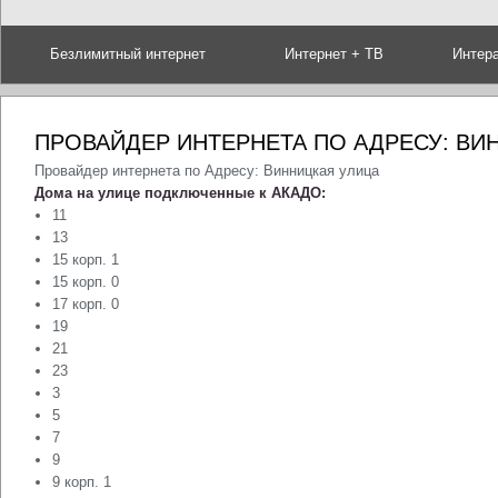
Безлимитный интернет
Интернет + ТВ
Интер
ПРОВАЙДЕР ИНТЕРНЕТА ПО АДРЕСУ: ВИ
Провайдер интернета по Адресу: Винницкая улица
Дома на улице подключенные к АКАДО:
11
13
15 корп. 1
15 корп. 0
17 корп. 0
19
21
23
3
5
7
9
9 корп. 1