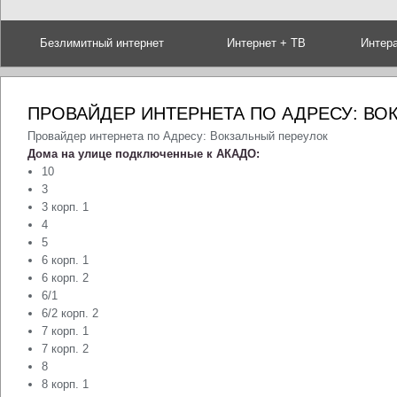
Безлимитный интернет
Интернет + ТВ
Интер
ПРОВАЙДЕР ИНТЕРНЕТА ПО АДРЕСУ: ВО
Провайдер интернета по Адресу: Вокзальный переулок
Дома на улице подключенные к АКАДО:
10
3
3 корп. 1
4
5
6 корп. 1
6 корп. 2
6/1
6/2 корп. 2
7 корп. 1
7 корп. 2
8
8 корп. 1