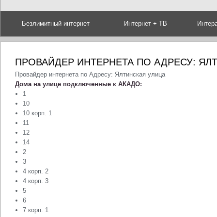
Безлимитный интернет
Интернет + ТВ
Интер
ПРОВАЙДЕР ИНТЕРНЕТА ПО АДРЕСУ: ЯЛ
Провайдер интернета по Адресу: Ялтинская улица
Дома на улице подключенные к АКАДО:
1
10
10 корп. 1
11
12
14
2
3
4 корп. 2
4 корп. 3
5
6
7 корп. 1