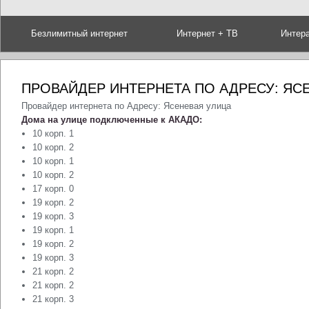
Безлимитный интернет
Интернет + ТВ
Интер
ПРОВАЙДЕР ИНТЕРНЕТА ПО АДРЕСУ: ЯС
Провайдер интернета по Адресу: Ясеневая улица
Дома на улице подключенные к АКАДО:
10 корп. 1
10 корп. 2
10 корп. 1
10 корп. 2
17 корп. 0
19 корп. 2
19 корп. 3
19 корп. 1
19 корп. 2
19 корп. 3
21 корп. 2
21 корп. 2
21 корп. 3