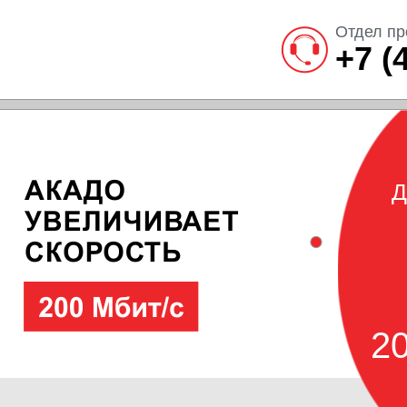
Отдел пр
+7 (
Д
20