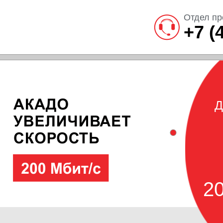
Отдел пр
+7 (
Д
20