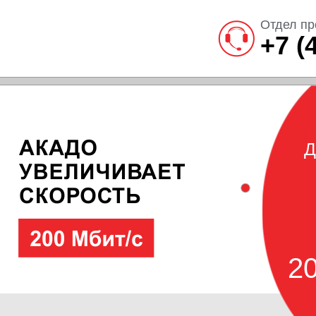
Отдел пр
+7 (
Д
20