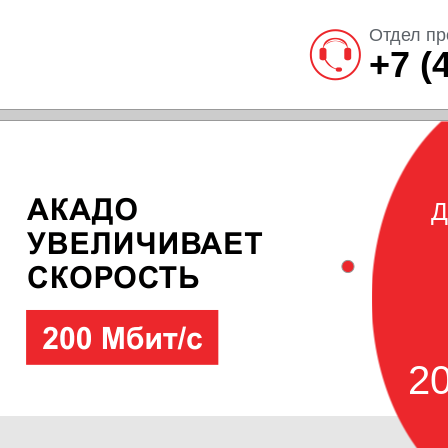
Отдел пр
+7 (
Д
20