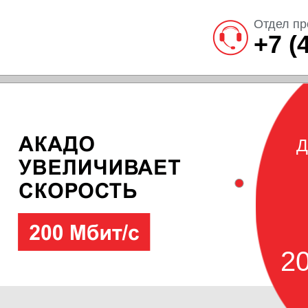
Отдел пр
+7 (
Д
20