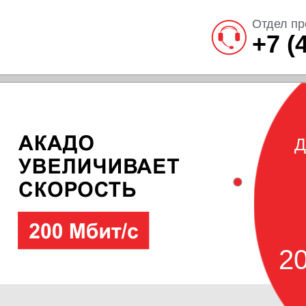
Отдел пр
+7 (
Д
20