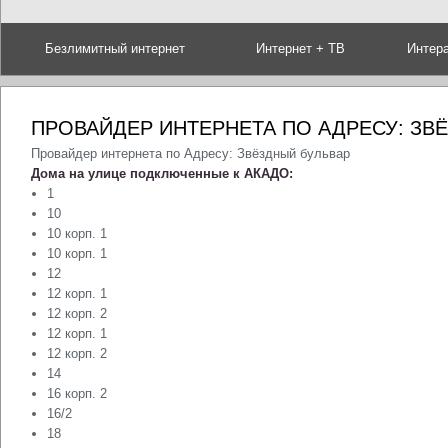
Безлимитный интернет
Интернет + ТВ
Интер
ПРОВАЙДЕР ИНТЕРНЕТА ПО АДРЕСУ: ЗВ
Провайдер интернета по Адресу: Звёздный бульвар
Дома на улице подключенные к АКАДО:
1
10
10 корп. 1
10 корп. 1
12
12 корп. 1
12 корп. 2
12 корп. 1
12 корп. 2
14
16 корп. 2
16/2
18