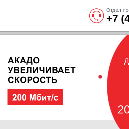
Отдел пр
+7 (
Д
20