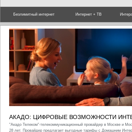
Безлимитный интернет
Интернет + ТВ
Интер
АКАДО: ЦИФРОВЫЕ ВОЗМОЖНОСТИ ИНТ
"Акадо Телеком"-телекоммуникационный провайдер в Москве и Мос
28 лет. Провайдер предлагает выгодные тарифы с Домашним Интер