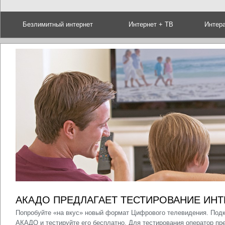
Безлимитный интернет
Интернет + ТВ
Интер
АКАДО ПРЕДЛАГАЕТ ТЕСТИРОВАНИЕ ИН
Попробуйте «на вкус» новый формат Цифрового телевидения. Под
АКАДО и тестируйте его бесплатно. Для тестирования оператор п