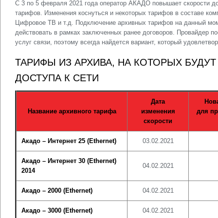
С 3 по 5 февраля 2021 года оператор АКАДО повышает скорости до
тарифов. Изменения коснуться и некоторых тарифов в составе ко
Цифровое ТВ и т.д. Подключение архивных тарифов на данный мом
действовать в рамках заключенных ранее договоров. Провайдер п
услуг связи, поэтому всегда найдется вариант, который удовлетво
ТАРИФЫ ИЗ АРХИВА, НА КОТОРЫХ БУДУ
ДОСТУПА К СЕТИ
Дата
Нов
Название архивного тарифа
изменения
для пр
скорости
Акадо – Интернет 25 (Ethernet)
03.02.2021
Акадо – Интернет 30 (Ethernet)
04.02.2021
2014
Акадо – 2000 (Ethernet)
04.02.2021
Акадо – 3000 (Ethernet)
04.02.2021