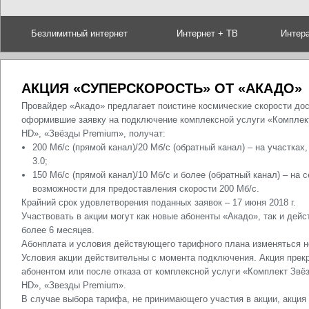
Безлимитный интернет
Интернет + ТВ
Интер
АКЦИЯ
«
СУПЕРСКОРОСТЬ
» ОТ «АКАДО»
Провайдер «Акадо» предлагает поистине космические скорости дост
оформившие заявку на подключение комплексной услуги «Комплек
HD», «Звёзды Premi
u
m», получат:
200 Мб/
c
(прямой канал)/20 Мб/с (обратный канал) – на участка
3.0;
150 Мб/с (прямой канал)/10 Мб/с и более (обратный канал) – на 
возможности для предоставления скорости 200 Мб/с.
Крайний срок удовлетворения поданных заявок – 17 июня 2018 г.
Участвовать в акции могут как новые абоненты «Акадо», так и де
более 6 месяцев.
Абонплата и условия действующего тарифного плана изменяться н
Условия акции действительны с момента подключения. Акция прек
абонентом или после отказа от комплексной услуги «Комплект Звё
HD
», «Звезды
Premium
».
В случае выбора тарифа, не принимающего участия в акции, акция 