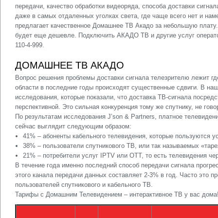
передачи, качество обработки видеоряда, способа доставки сигна
даже в самых отдаленных уголках света, где чаще всего нет и нам
предлагает качественное Домашнее ТВ Акадо за небольшую плату
будет еще дешевле.
Подключить АКАДО
ТВ и другие услуг операт
110-4-999
.
ДОМАШНЕЕ ТВ АКАДО
Вопрос решения проблемы доставки сигнала телезрителю лежит гд
области в последние годы происходят существенные сдвиги. В на
исследования, которые показали, что доставка ТВ-сигнала посред
перспективной. Это сильная конкуренция тому же спутнику, не гов
По результатам исследования J’son & Partners, платное телевиден
сейчас выглядит следующим образом:
41% – абоненты кабельного телевидения, которые пользуются ус
38% – пользователи спутникового ТВ, или так называемых «таре
21% – потребители услуг IPTV или OTT, то есть телевидения чер
В течение года именно последний способ передачи сигнала прогре
этого канала передачи данных составляет 2-3% в год. Часто это пр
пользователей спутникового и кабельного ТВ.
Тарифы с Домашним Телевидением – интерактивное ТВ у вас дома