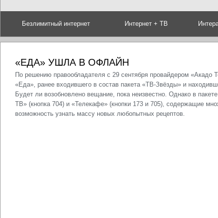
Безлимитный интернет
Интернет + ТВ
Интер
«ЕДА» УШЛА В ОФЛАЙН
По решению правообладателя с 29 сентября провайдером «Акадо 
«Еда», ранее входившего в состав пакета «ТВ-Звёзды» и находивше
Будет ли возобновлено вещание, пока неизвестно. Однако в пакет
ТВ» (кнопка 704) и «Телекафе» (кнопки 173 и 705), содержащие м
возможность узнать массу новых любопытных рецептов.