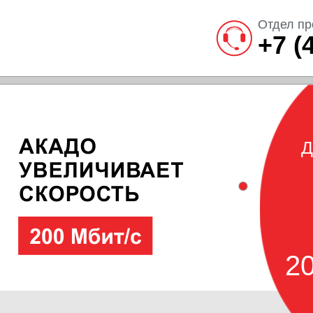
Отдел пр
+7 (
Д
20