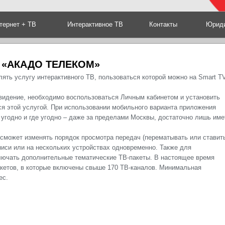
тернет + ТВ
Интерактивное ТВ
Контакты
Юриди
 «АКАДО ТЕЛЕКОМ»
ять услугу интерактивного ТВ, пользоваться которой можно на Smart TV
видение, необходимо воспользоваться Личным кабинетом и установить
я этой услугой. При использовании мобильного варианта приложения
 угодно и где угодно – даже за пределами Москвы, достаточно лишь име
 сможет изменять порядок просмотра передач (перематывать или ставит
аписи или на нескольких устройствах одновременно. Также для
лючать дополнительные тематические ТВ-пакеты. В настоящее время
акетов, в которые включены свыше 170 ТВ-каналов. Минимальная
ес.