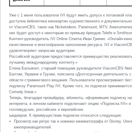
Уже с 1 июня пользователи IVI будут иметь допуск к потоковой пл
доступна библиотека кинокартин художественного и документально
от ViacomCBS, таких как Nickelodeon, Paramount, MTV, Awesomenes
них будет доступ к некоторым из премьер брендов Telefe и Smithson
Контент-руководитель IVI Online Cinema Иван Гринин: «Онлайн-кин
качественное и многообразное наполнение ресурса. IVI и ViacomCBS
удовлетворяют запросам аудитории.
Российской аудитории предоставляется преимущество реализовать
лучшему международному контенту.»
Елена Бальмонт, старший помощник руководителя ViacomCBS Network
Балтии, Украине и Грузии, пояснила:«Долгосрочная деятельность с
области стримингового вещания. Пользователи просматривают бе
подписку Paramount Play IVI. Кроме того, по подписке принимаются 
Comedy linear.»
Теперь, благодаря провайдеру, абоненты, оформившие подписку на
интернета, в личном кабинете подключают опцию «Подписка IVI» и
голливудских, российских и европейских
шедевров. К преимуществам подписки относится следующее:
Просмотр как ретро так и новинки кинематографа от Disney, Univ
кинопроизводителей.