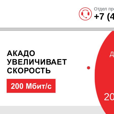
Отдел пр
+7 (
Д
20