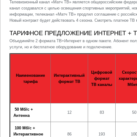
Телевизионный канал «Матч ТВ» является общероссийским федер
канал создавался с целью освещения спортивных мероприятий, нов
информации, телеканал «Матч ТВ» продлил соглашение с российско
Новый контракт будет действовать 4 сезона. Смотреть платное Т
ТАРИФНОЕ ПРЕДЛОЖЕНИЕ ИНТЕРНЕТ + Т
Объединяйте 2 формата ТВ+Интернет в одном пакете. Абонент пол
услуги, но и бесплатное оборудование и подключение.
Цифровой
Скорос
Наименование
Интерактивный
формат
характер
тарифа
формат ТВ
ТВ каналы
Мбит
50 Мб/с +
12
83
50
Антенна
100 Мб/с +
Интерактивное
86
193
10