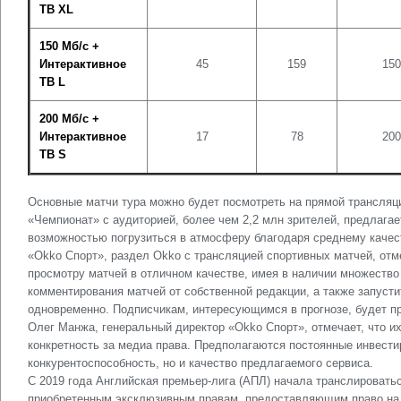
ТВ XL
150 Мб/с +
Интерактивное
45
159
150
ТВ L
200 Мб/с +
Интерактивное
17
78
200
ТВ S
Основные матчи тура можно будет посмотреть на прямой трансляц
«Чемпионат» с аудиторией, более чем 2,2 млн зрителей, предлагае
возможностью погрузиться в атмосферу благодаря среднему качес
«Okko Спорт», раздел Okko с трансляцией спортивных матчей, отме
просмотру матчей в отличном качестве, имея в наличии множество
комментирования матчей от собственной редакции, а также запуст
одновременно. Подписчикам, интересующимся в прогнозе, будет п
Олег Манжа, генеральный директор «Okko Спорт», отмечает, что и
конкретность за медиа права. Предполагаются постоянные инвестир
конкурентоспособность, но и качество предлагаемого сервиса.
С 2019 года Английская премьер-лига (АПЛ) начала транслировать
приобретенным эксклюзивным правам, предоставляющим право на 