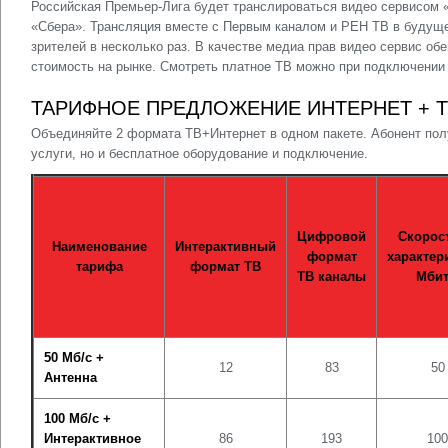
Российская Премьер-Лига будет транслироваться видео сервисом «
«Сбера». Трансляция вместе с Первым каналом и РЕН ТВ в будущ
зрителей в несколько раз. В качестве медиа прав видео сервис о
стоимость на рынке. Смотреть платное ТВ можно при подключении
ТАРИФНОЕ ПРЕДЛОЖЕНИЕ ИНТЕРНЕТ + Т
Объединяйте 2 формата ТВ+Интернет в одном пакете. Абонент пол
услуги, но и бесплатное оборудование и подключение.
Цифровой
Скорос
Наименование
Интерактивный
формат
характер
тарифа
формат ТВ
ТВ каналы
Мбит
50 Мб/с +
12
83
50
Антенна
100 Мб/с +
Интерактивное
86
193
100