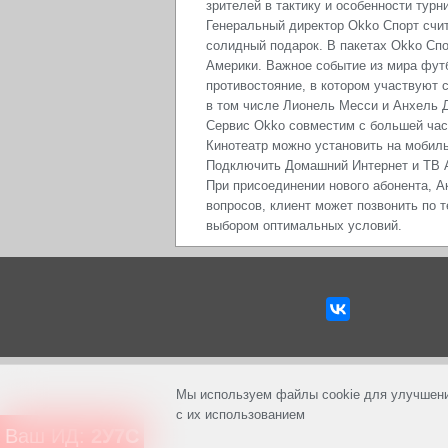
зрителей в тактику и особенности тур
Генеральный директор Okko Спорт счит
солидный подарок. В пакетах Okko Спо
Америки. Важное событие из мира фут
противостояние, в котором участвуют 
в том числе Лионель Месси и Анхель Д
Сервис Okko совместим с большей част
Кинотеатр можно установить на мобил
Подключить Домашний Интернет и ТВ А
При присоединении нового абонента, А
вопросов, клиент может позвонить по
выбором оптимальных условий.
Мы используем файлы cookie для улучшени
с их использованием
Ваш ИД:
2У7С