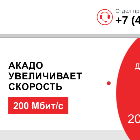
Отдел пр
+7 (
Д
20