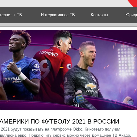
тернет + ТВ
Интерактивное ТВ
Контакты
Юриди
АМЕРИКИ ПО ФУТБОЛУ 2021 В РОССИИ
 2021 будут показывать на платформе Okko. Кинотеатр получил
миллиона евро. Подключить сервис можно через Домашнее ТВ Акадо.