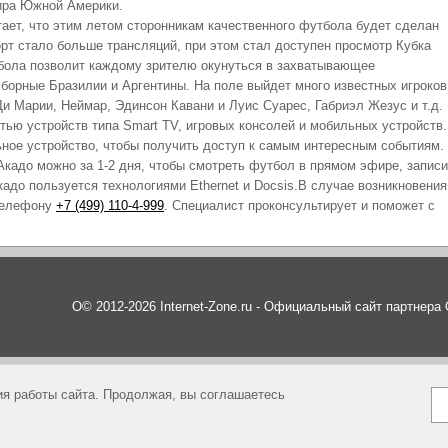
нира Южной Америки.
ает, что этим летом сторонникам качественного футбола будет сделан
рт стало больше трансляций, при этом стал доступен просмотр Кубка
бола позволит каждому зрителю окунуться в захватывающее
сборные Бразилии и Аргентины. На поле выйдет много известных игроков
и Марии, Неймар, Эдинсон Кавани и Луис Суарес, Габриэл Жезус и т.д.
ью устройств типа Smart TV, игровых консолей и мобильных устройств.
ьное устройство, чтобы получить доступ к самым интересным событиям.
кадо можно за 1-2 дня, чтобы смотреть футбол в прямом эфире, записи
кадо пользуется технологиями Ethernet и Docsis.В случае возникновения
 телефону
+7 (499) 110-4-999
. Специалист проконсультирует и поможет с
О© 2012-2026 Internet-Zone.ru - Официальный сайт партнер
я работы сайта. Продолжая, вы соглашаетесь