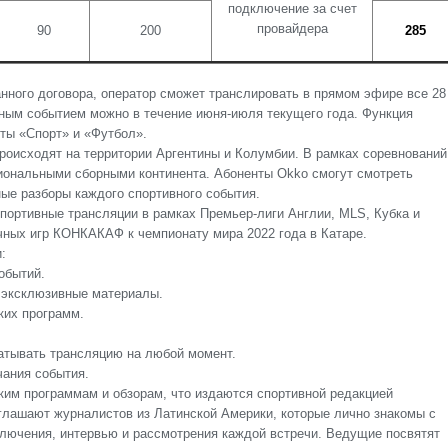
подключение за счет
провайдера
90
200
285
нного договора, оператор сможет транслировать в прямом эфире все 28
вным событием можно в течение июня-июля текущего года. Функция
еты «Спорт» и «Футбол».
происходят на территории Аргентины и Колумбии. В рамках соревнований
ональными сборными континента. Абоненты Okko смогут смотреть
ные разборы каждого спортивного события.
портивные трансляции в рамках Премьер-лиги Англии, MLS, Кубка и
чных игр КОНКАКАФ к чемпионату мира 2022 года в Катаре.
:
обытий.
 эксклюзивные материалы.
ких программ.
атывать трансляцию на любой момент.
чания события.
ким программам и обзорам, что издаются спортивной редакцией
глашают журналистов из Латинской Америки, которые лично знакомы с
ключения, интервью и рассмотрения каждой встречи. Ведущие посвятят