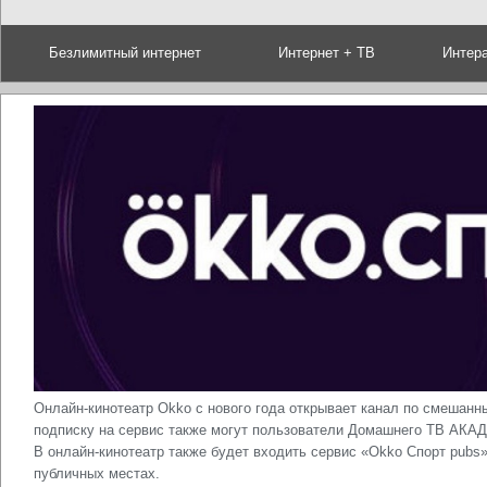
Безлимитный интернет
Интернет + ТВ
Интер
Онлайн-кинотеатр Okko с нового года открывает канал по смешанн
подписку на сервис также могут пользователи Домашнего ТВ АКАДО
В онлайн-кинотеатр также будет входить сервис «Okko Спорт pubs»
публичных местах.