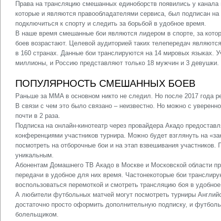
Права на трансляцию смешанных единоборств появились у канала в
которые и являются правообладателями сервиса, был подписан на 
подключиться к спорту и следить за борьбой в удобное время.
В наше время смешанные бои являются лидером в спорте, за котор
боев возрастают. Целевой аудиторией таких телепередач являются 
в 160 странах. Данные бои транслируются на 14 мировых языках. У
миллионы, и Россию представляют только 18 мужчин и 3 девушки.
ПОПУЛЯРНОСТЬ СМЕШАННЫХ БОЕВ
Раньше за MMA в основном никто не следил. Но после 2017 года ре
В связи с чем это было связано – неизвестно. Но можно с уверенно
почти в 2 раза.
Подписка на онлайн-кинотеатр через провайдера Акадо предоставл
конференциями участников турнира. Можно будет взглянуть на «з
посмотреть на отборочные бои и на этап взвешивания участников.
уникальным.
Абонентам Домашнего ТВ Акадо в Москве и Московской области п
передачи в удобное для них время. Частонекоторые бои транслиру
воспользоваться перемоткой и смотреть трансляцию боя в удобное
А любители футбольных матчей могут посмотреть турниры Английс
достаточно просто оформить дополнительную подписку, и футболь
болельщиком.