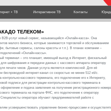
тернет + ТВ
Интерактивное ТВ
Контакты
Юриди
АКАДО ТЕЛЕКОМ»
е В2В-услуг новый сервис, называющийся «Онлайн-касса». Она
ентов малого бизнеса, которые занимаются торговлей и обслуживанием
е, бытовые сервисы, салоны красоты и т.п.). В планах компании –
 подключений «Онлайн-кассы».
вый терминал – это планшет, имеющий выход в Интернет, фискальный
 для шифрования и передачи данных с кассового аппарата оператору
для печати чеков. Данная услуга является комплексной. Для её
 беспроводной интернет-канал со скоростью не менее 512 кб/с.
а контрольно-кассового терминала, его подключение его к Интернету,
овой подписи для регистрации контрольно-кассового терминала в
 оформление и подача заявления на получение регистрационного номер
ссового терминала на портале ФНС, его подключение к оператору
 Специалисты оператора обучают предпринимателей работе с
елям усовершенствовать управление бизнес-процессами и осуществлят