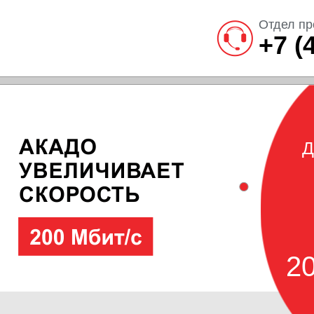
Отдел пр
+7 (
Д
20