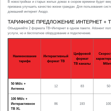
В новостройках и старых жилых домах в скором времени будет вв
призвана улучшить качество жизни граждан. Для пользования сис
домашний интернет Акадо.
ТАРИФНОЕ ПРЕДЛОЖЕНИЕ ИНТЕРНЕТ + Т
Объединяйте 2 формата ТВ+Интернет в одном пакете. Абонент пол
услуги, но и бесплатное оборудование и подключение.
Цифровой
Скорос
Наименование
Интерактивный
формат
характер
тарифа
формат ТВ
ТВ каналы
Мбит
50 Мб/с +
12
83
50
Антенна
100 Мб/с +
Интерактивное
86
193
100
ТВ XL