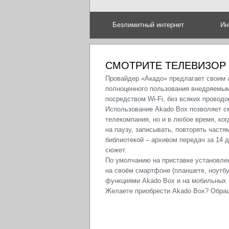
Безлимитный интернет
Ин
СМОТРИТЕ ТЕЛЕВИЗОР
Провайдер «Акадо» предлагает своим 
полноценного пользования внедряемым
посредством Wi-Fi, без всяких проводо
Использование Akado Box позволяет см
телекомпания, но и в любое время, ко
на паузу, записывать, повторять част
библиотекой – архивом передач за 14 
сюжет.
По умолчанию на приставке установле
на своём смартфоне (планшете, ноутбу
функциями Akado Box и на мобильных г
Желаете приобрести Akado Box? Обра