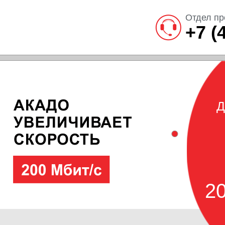
Отдел пр
+7 (
Д
20