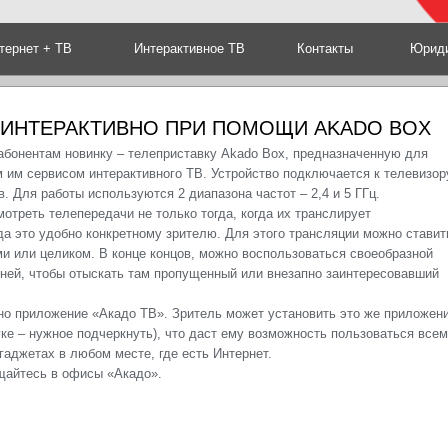
тернет + ТВ
Интерактивное ТВ
Контакты
Юриди
 ИНТЕРАКТИВНО ПРИ ПОМОЩИ AKADO BOX
абонентам новинку – телеприставку Akado Box, предназначенную для
 им сервисом интерактивного ТВ. Устройство подключается к телевизор
в. Для работы используются 2 диапазона частот – 2,4 и 5 ГГц.
отреть телепередачи не только тогда, когда их транслирует
гда это удобно конкретному зрителю. Для этого трансляции можно ставит
ями или целиком. В конце концов, можно воспользоваться своеобразной
дней, чтобы отыскать там пропущенный или внезапно заинтересовавший
но приложение «Акадо ТВ». Зритель может установить это же приложен
ке – нужное подчеркнуть), что даст ему возможность пользоваться все
аджетах в любом месте, где есть Интернет.
щайтесь в офисы «Акадо».