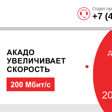
Отдел пр
+7 (
Д
20