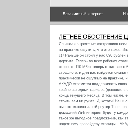
Безлимитный интернет
Ин
ЛЕТНЕЕ ОБОСТРЕНИЕ ЦЕ
Слышали выражение «аттракцион неслы
на практике ощутить, что это такое. 
с)? Раньше он стоил у нас 890 рублей 
держите! Теперь во всех районах столи
скорость 110 Мбит теперь стоит всего 6
страшного, и для вас найдется симпат
практически не ощутимо на практике, и
АКАДО стремится поддерживать свою р
крайне выгодных тарифов (дешевле в с
конца текущего месяца! В том числе, 
стоить вам ни рубля. И, кстати! Наши 
высокотехнологичный роутер Thomson T
домашний Wi-fi интернет будет у кажд
такое же выгодное предложение, как э
надежному провайдеру столицы – АКА