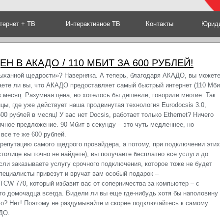
тернет + ТВ
Интерактивное ТВ
Контакты
Юриди
Н В АКАДО / 110 МБИТ ЗА 600 РУБЛЕЙ!
ханной щедрости»? Наверняка. А теперь, благодаря АКАДО, вы может
Знаете ли вы, что АКАДО предоставляет самый быстрый интернет (110 Мби
в месяц. Разумная цена, но хотелось бы дешевле, говорили многие. Так
цы, где уже действует наша продвинутая технология Eurodocsis 3.0,
00 рублей в месяц! У вас нет Docsis, работает только Ethernet? Ничего
ичное предложение. 90 Мбит в секунду – это чуть медленнее, но
 все те же 600 рублей.
епутацию самого щедрого провайдера, а потому, при подключении этих
толице вы точно не найдете), вы получаете бесплатно все услуги до
если заказываете услугу срочного подключения, которое тоже не будет
специалисты привезут и вручат вам особый подарок –
CW 770, который избавит вас от соперничества за компьютер – с
ого домочадца всегда. Видели ли вы еще где-нибудь хотя бы наполовину
то? Нет! Поэтому не раздумывайте и скорее подключайтесь к самому
ДО.